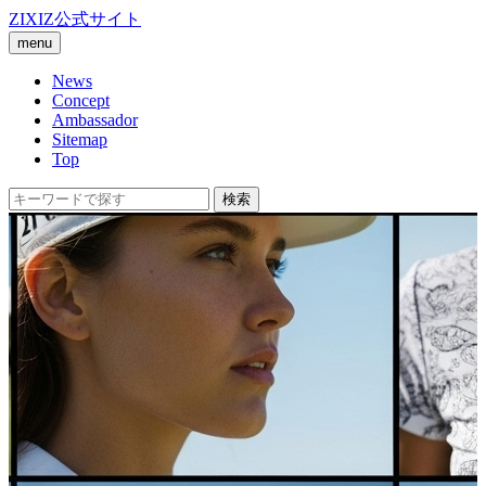
ZIXIZ公式サイト
menu
News
Concept
Ambassador
Sitemap
Top