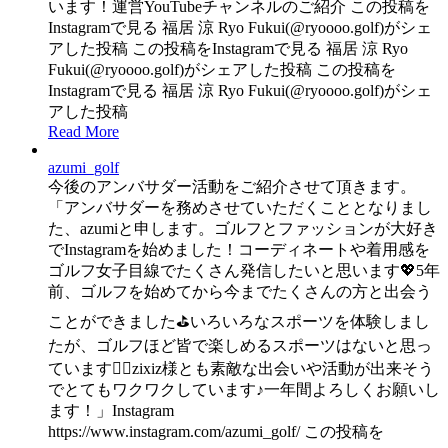
います！運営YouTubeチャンネルのご紹介 この投稿を
Instagramで見る 福居 涼 Ryo Fukui(@ryoooo.golf)がシェ
アした投稿 この投稿をInstagramで見る 福居 涼 Ryo
Fukui(@ryoooo.golf)がシェアした投稿 この投稿を
Instagramで見る 福居 涼 Ryo Fukui(@ryoooo.golf)がシェ
アした投稿
Read More
azumi_golf
今後のアンバサダー活動をご紹介させて頂きます。
「アンバサダーを務めさせていただくこととなりまし
た、azumiと申します。ゴルフとファッションが大好き
でInstagramを始めました！コーディネートや着用感を
ゴルフ女子目線でたくさん発信したいと思います💖5年
前、ゴルフを始めてから今までたくさんの方と出会う
ことができました⛳️いろいろなスポーツを体験しまし
たが、ゴルフほど皆で楽しめるスポーツはないと思っ
ています❤️‍🔥zixiz様とも素敵な出会いや活動が出来そう
でとてもワクワクしています♪一年間よろしくお願いし
ます！」Instagram
https://www.instagram.com/azumi_golf/ この投稿を