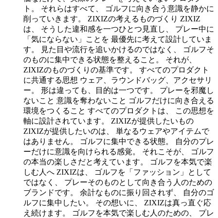
ト。 それらはすべて、 ゴルフに向き合う意識を静かに
削っていきます。 ZIXIZの考えるものづくり ZIXIZ
は、 そうした違和感を一つひとつ見直し、 プレー中に
「気にならない」ことを 最優先に考えて設計していま
す。 見た目や流行を追いかけるのではなく、 ゴルフそ
のものに集中できる状態を整えること。 それが、
ZIXIZのものづくりの基準です。 すべてのプロダクト
に共通する思想 ウェア、ラウンドバッグ、アクセサリ
ー。 形は違っても、目的は一つです。 プレーを邪魔し
ないこと 意識を奪わないこと ゴルフだけに向き合える
環境をつくること すべてのプロダクトは、 この思想を
軸に設計されています。 ZIXIZが提供したいもの
ZIXIZが提供したいのは、 単なるウェアやアイテムで
はありません。 ゴルフに集中できる状態。 自分のプレ
ーだけに意識を向けられる感覚。 それこそが、 ゴルフ
の本当の楽しさだと考えています。 ゴルフを本気で楽
しむ人へ ZIXIZは、 ゴルフを「ファッション」として
ではなく、 プレーそのものとして向き合う人のための
ブランドです。 余計なものに振り回されず、 自分のゴ
ルフに集中したい。 その想いに、 ZIXIZは真っ直ぐ応
え続けます。 ゴルフを本気で楽しむ人のための、 プレ