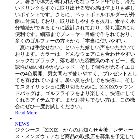
プ。暑さで体力が奪われがちなラウンド中でも、冷た
いドリンクをすぐに取り出せる安心感は何よりも嬉し
いポイントです。さらに、ペットボトルホルダーが外
側に付属しており、取り出しやすさも抜群。素早く水
分補給ができるように設計されており、持ち運びにも
便利です。細部までプレーヤー目線で作られており、
多くのゴルファーの方々から「本当に使いやすい」
「夏には手放せない」といった嬉しい声をいただいて
おります。カラーは、どんなウェアにも合わせやすい
シックなブラック、落ち着いた雰囲気のネイビー、視
認性の高い鮮やかなレッド、そして個性が光るイエロ
ーの4色展開。男女問わず使いやすく、プレゼントとし
ても喜ばれています。暑い夏を少しでも快適に、そし
てスタイリッシュに乗り切るために。ZIXIZのラウン
ドバッグは、ゴルフライフをより楽しく、快適にして
くれるアイテムです。まだお持ちでない方は、この機
会にぜひ一度お試しください。
Read More
NEWS
ジクシース「ZIXIZ」からのお知らせ今後、レディー
ス・メンズウェアなど商品の取扱店を募集を予定して