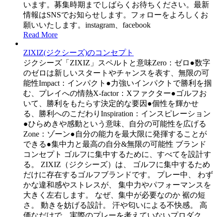
います。募集時期までしばらくお待ちください。最新
情報はSNSでお知らせします。フォローをよろしくお
願いいたします。instagram、facebook
Read More
ZIXIZ(ジクシーズ)のコンセプト
ジクシーズ「ZIXIZ」スペルトと意味Zero：ゼロ●数字
のゼロは新しいスタートやチャンスを表す、無限の可
能性Impact：インパクト●力強いインパクトで勝利を掴
む、プレイへの情熱X-factor：Xファクター●ゴルフお
いて、勝利をもたらす決定的な要因●個性を輝かせ
る、勝利へのこだわりInspiration：インスピレーション
●ひらめきや感動という意味、自分の可能性を広げる
Zone：ゾーン●自分の能力を最大限に発揮することが
できる●集中力と最高の自分&無限の可能性 ブランド
コンセプト ゴルフに集中するために、すべてを設計す
る。 ZIXIZ（ジクシーズ）は、 ゴルフに集中するため
だけに存在するゴルフブランドです。 プレー中、 わず
かな違和感やストレスが、 集中力やパフォーマンスを
大きく左右します。 なぜ、集中が必要なのか 裾の短
さ。 動きを妨げる設計。 汗や匂いによる不快感。 高
価なだけで、実際のプレーを考えていないプロダク