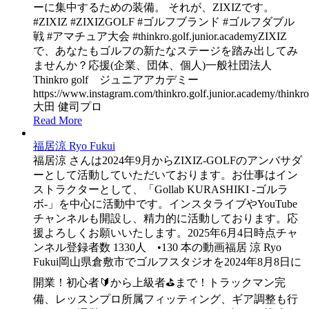
ーに集中するための装備。 それが、ZIXIZです。
#ZIXIZ #ZIXIZGOLF #ゴルフブランド #ゴルフダブル
戦 #アマチュア大会 #thinkro.golf.junior.academyZIXIZ
で、あなたもゴルフの新たなステージを踏み出してみ
ませんか？応援(企業、団体、個人)一般社団法人
Thinkro golf ジュニアアカデミー
https://www.instagram.com/thinkro.golf.junior.academy/thinkro.
大田 健司プロ
Read More
福居涼 Ryo Fukui
福居涼 さんは2024年9月からZIXIZ-GOLFのアンバサダ
ーとして活動していただいております。お仕事はイン
ストラクターとして、「Gollab KURASHIKI -ゴルラ
ボ-」を中心に活動中です。インスタライブやYouTube
チャンネルも開設し、精力的に活動しております。応
援よろしくお願いいたします。2025年6月4日時点チャ
ンネル登録者数 1330人 •130 本の動画福居 涼 Ryo
Fukui岡山県倉敷市でゴルフスタジオを2024年8月8日に
開業！初心者🔰から上級者⛳️まで！トラックマン完
備、レッスンプロ所属フィッティング、ギア調整も行