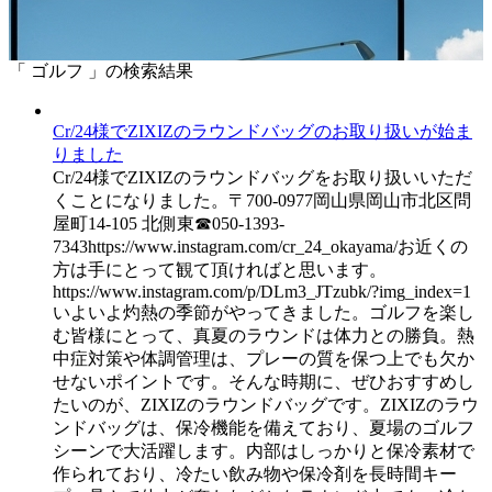
「 ゴルフ 」の検索結果
Cr/24様でZIXIZのラウンドバッグのお取り扱いが始ま
りました
Cr/24様でZIXIZのラウンドバッグをお取り扱いいただ
くことになりました。〒700-0977岡山県岡山市北区問
屋町14-105 北側東☎︎050-1393-
7343https://www.instagram.com/cr_24_okayama/お近くの
方は手にとって観て頂ければと思います。
https://www.instagram.com/p/DLm3_JTzubk/?img_index=1
いよいよ灼熱の季節がやってきました。ゴルフを楽し
む皆様にとって、真夏のラウンドは体力との勝負。熱
中症対策や体調管理は、プレーの質を保つ上でも欠か
せないポイントです。そんな時期に、ぜひおすすめし
たいのが、ZIXIZのラウンドバッグです。ZIXIZのラウ
ンドバッグは、保冷機能を備えており、夏場のゴルフ
シーンで大活躍します。内部はしっかりと保冷素材で
作られており、冷たい飲み物や保冷剤を長時間キー