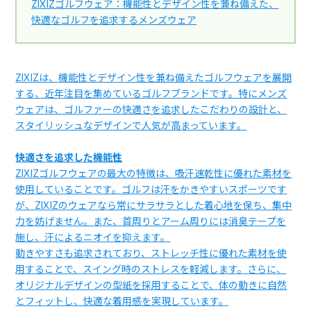
ZIXIZゴルフウェア：機能性とデザイン性を兼ね備えた、
快適なゴルフを追求するメンズウェア
ZIXIZは、機能性とデザイン性を兼ね備えたゴルフウェアを展開
する、近年注目を集めているゴルフブランドです。特にメンズ
ウェアは、ゴルファーの快適さを追求したこだわりの設計と、
スタイリッシュなデザインで人気が高まっています。
快適さを追求した機能性
ZIXIZゴルフウェアの最大の特徴は、吸汗速乾性に優れた素材を
使用していることです。ゴルフは汗をかきやすいスポーツです
が、ZIXIZのウェアなら常にサラサラとした着心地を保ち、集中
力を妨げません。また、首周りとアーム周りには消臭テープを
施し、汗によるニオイを抑えます。
動きやすさも追求されており、ストレッチ性に優れた素材を使
用することで、スイング時のストレスを軽減します。さらに、
オリジナルデザインの型紙を採用することで、体の動きに自然
とフィットし、快適な着用感を実現しています。