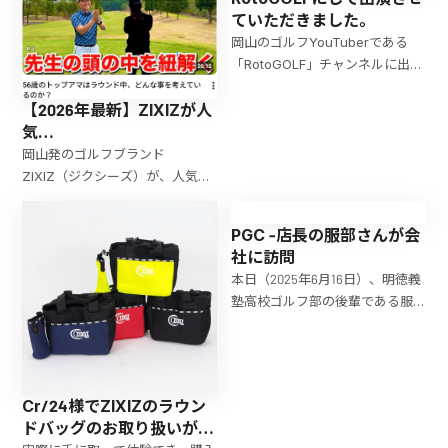
ーのハーフパンツです。特に
立できるアイテムとして注目さ
ていただきました。
2026年のトレンドでは、シンプ
れているのが「白のハーフパン
岡山のゴルフYouTuberである
ルで機能性の高いアイテムをベ
ツ」です。特に20
「RotoGOLF」チャンネルに出演
ー
させていただきました。 ZIXIZウ
【2026年最新】ZIXIZが人
ェアについてもご紹介いただい
気
ております。 ぜひ、ご覧くださ
YouTube「RotoGOLF」
い。
岡山発のゴルフブランド
に登場！着用ウェア＆特別
ZIXIZ（ジクシーズ）が、人気ゴ
キャンペーン情報｜ゴルフ
ルフYouTubeチャンネル
ブランドZIXIZ
「RotoGOLF」に出演！動画で着
PGC -店長の服部さんが会
用された高機能ストレッチパン
社に訪問
ツや新作ウェアの紹介に加え、
本日（2025年6月16日）、明徳義
出演を記念した期間限定の特別
塾高校ゴルフ部の後輩である服
価格キャンペーン情報を掲載し
部さんが、弊社ZIXIZを訪問して
ています。
くれました。服部さんは現在、
ティーチングプロとして活躍し
ている実力者です。 特に嬉しい
Cr/24様でZIXIZのラウン
お知らせは、今月
ドバッグのお取り扱いが始