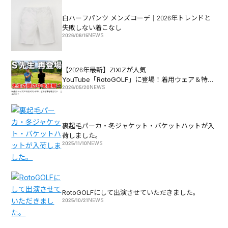
白ハーフパンツ メンズコーデ｜2026年トレンドと
失敗しない着こなし
2026/06/15
NEWS
【2026年最新】ZIXIZが人気
YouTube「RotoGOLF」に登場！着用ウェア＆特別
2026/05/20
NEWS
キャンペーン情報｜ゴルフブランドZIXIZ
裏起毛パーカ・冬ジャケット・バケットハットが入
荷しました。
2025/11/10
NEWS
RotoGOLFにして出演させていただきました。
2025/10/21
NEWS