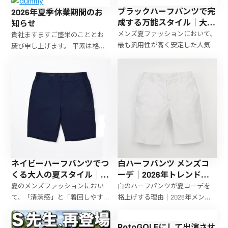
ブラックハーフパンツで完
2026年夏季休業期間のお
成する万能スタイル｜大人
知らせ
の夏を格上げする定番アイ
メンズ夏ファッションにおいて、
貴社ますますご盛栄のこととお
テム
最も汎用性が高く安定した人気
慶び申し上げます。 平素は格別
を誇るのが「ブラックのハーフ
のご高配を賜り、厚く御礼申し上
パンツ」です。2026年のトレン
げます。 弊社では、誠に勝手な
ドでも引き続き、シンプルかつ機
がら、本年度の夏季休暇を以下
能性の高いベーシックアイテム
の日程で実施させていただきま
が支持されており、ブラッ
す。 大変ご迷惑
ネイビーハーフパンツでつ
白ハーフパンツ メンズコ
くる大人の夏スタイル｜機
ーデ｜2026年トレンドと
能性と上品さを両立した万
失敗しない着こなし
夏のメンズファッションにおい
白のハーフパンツが夏コーデを
能アイテム
て、「清潔感」と「着回しやす
格上げする理由｜2026年メンズ
さ」を両立できるアイテムとし
トレンド 夏のメンズファッショ
て人気を集めているのがネイビ
ンにおいて、清潔感と涼しさを両
RotoGOLFにして出演させ