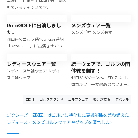
まりました
実際に手に取って体験でき、購入
もできるチャンスです。
RotoGOLFに出演しまし
メンズウェア一覧
た。
メンズ半袖 メンズ長袖
岡山県のゴルフ系YouTube番組
「RotoGOLF」に出演させていた
だきました。
レディースウェア一覧
統一ウェアで、ゴルフの団
体戦を制す！
レディース半袖ウェア レディー
ス長袖ウェア
ゼロからゾーンへ。ZIXIZは、団
体ゴルファーが最高のパフォー
マンスを発揮できる、高機能で
スタイリッシュなウェアを提
ZIXIZ
ゴルフブランド
ゴルフウェア
吸汗速乾性
アパレル
供。
ジクシーズ「ZIXIZ」はゴルフに特化した高機能性を兼ね備えた
レディース・メンズゴルフウェアやグッズを販売します。